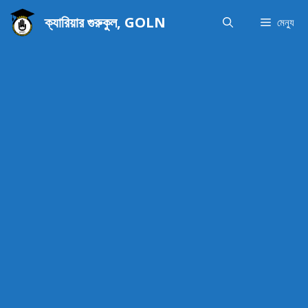
এড়িেয়
ক্যারিয়ার গুরুকুল, GOLN
মেন্যু
লেখায়
যান