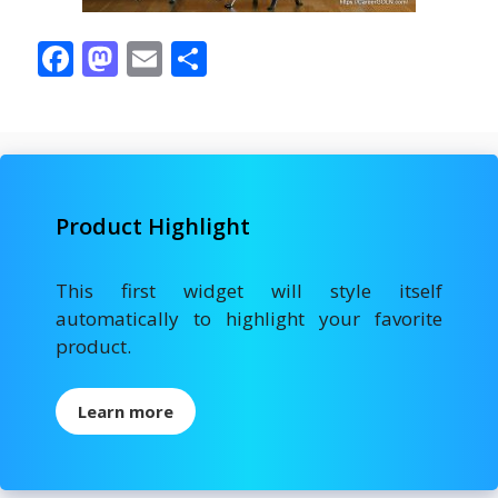
F
M
E
S
ac
as
m
h
e
to
ai
ar
b
d
l
e
o
o
Product Highlight
o
n
k
This first widget will style itself
automatically to highlight your favorite
product.
Learn more