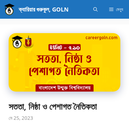
এড়িেয়
ক্যারিয়ার গুরুকুল, GOLN
মেন্যু
লেখায়
যান
সততা, নিষ্ঠা ও পেশাগত নৈতিকতা
মে 25, 2023